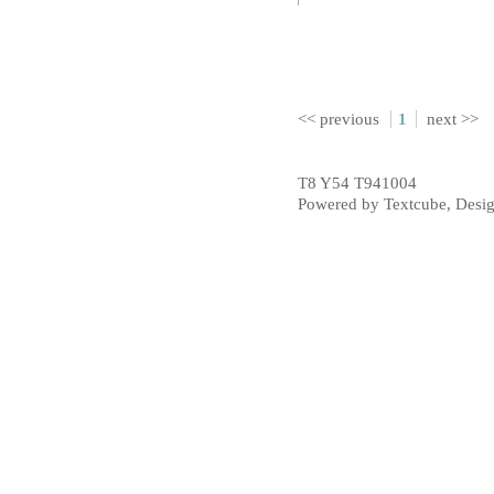
<< previous
1
next >>
T8 Y54 T941004
Powered by
Textcube
, Desi