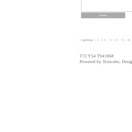
<< previous
1
2
3
4
5
6
T72 Y54 T941068
Powered by
Textcube
, Desi